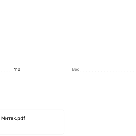
не подвержены гниению.
нная, износостойкая, экологичная сублимационная печ
щищены.
110
Вес
 Митек.pdf