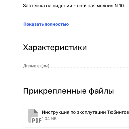
Застежка на сидении - прочная молния N 10.
Нитки - прочные армированные лавсановые, 
Показать полностью
Тип нанесения изображения - высококачестве
Упаковка - индивидуальная сумка с ручкой.
Характеристики
© Copyright (Компания Митек) - Все права за
Диаметр (см)
Прикрепленные файлы
Инструкция по эксплутации Тюбингов
1.04 МБ