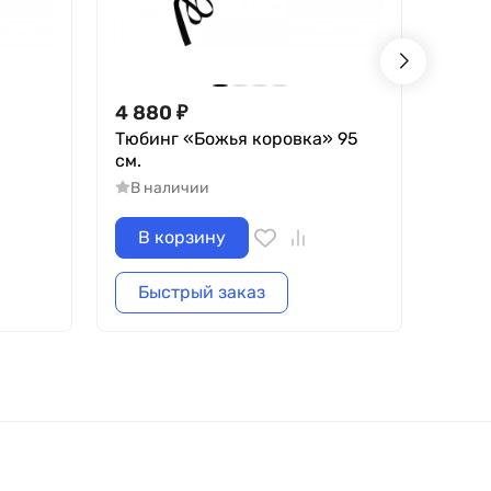
4 880
₽
5 51
.
Тюбинг «Божья коровка» 95
Тюби
см.
110 с
В наличии
В н
В корзину
В 
Быстрый заказ
Бы