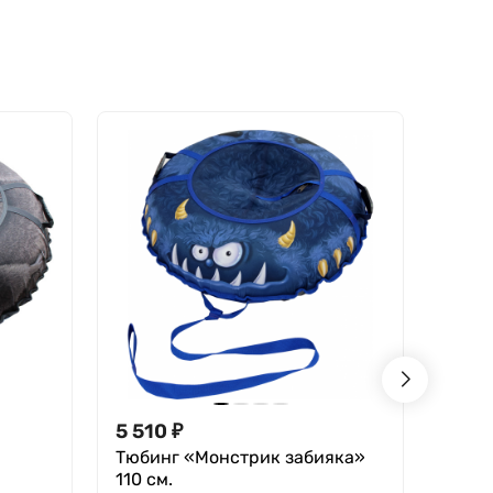
5 510
₽
5 51
Тюбинг «Монстрик забияка»
Тюби
110 см.
5
В 