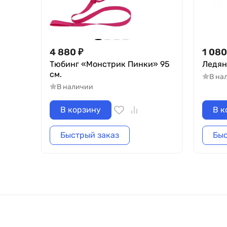
4 880
₽
1 080
Тюбинг «Монстрик Пинки» 95
Ледян
см.
В на
В наличии
В корзину
В к
Быстрый заказ
Быс