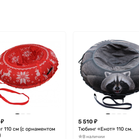
₽
5 510
₽
г 110 см (с орнаментом
Тюбинг «Енот» 110 см.
)
В наличии