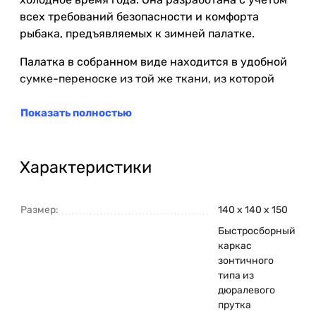
всех требований безопасности и комфорта
рыбака, предъявляемых к зимней палатке.
Палатка в собранном виде находится в удобной
сумке-переноске из той же ткани, из которой
сшита палатка.
Показать полностью
Сама палатка представляет собой каркас типа
“зонт”, сделанный из дюралевого прутка 8 и 9 мм,
и тента из водонепроницаемой ткани Оксфорд.
Характеристики
Тент выполнен в традиционной оранжево-
бежевой гамме. Все крепления стальные.
Размер:
140 х 140 х 150
Яркий оранжевый купол делает палатку
Быстросборный
заметной. Для безопасности в темное время
каркас
суток палатка оснащена светоотражающими
зонтичного
элементами.
типа из
дюралевого
Петли для оттяжки позволяют надежно укрепить
прутка
палатку на льду, что особенно важно, когда