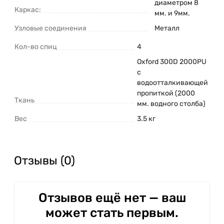
диаметром 8
Каркас:
погода ветреная. Палатка также имеет клапаны
мм. и 9мм.
для вентиляции, большую дверь на молнии,
Узловые соединения
Металл
внутренние карманы для хранения рыболовных
Кол-во спиц
4
принадлежностей и пластиковую петлю под
куполом, чтобы подвесить фонарь.
Oxford 300D 2000PU
с
Зимняя палатка Нельма-1 от производителя
водоотталкивающей
Митек имеет доступную цену, обладая при этом
пропиткой (2000
Ткань
всеми необходимыми для зимней рыбалки
мм. водного столба)
характеристиками. Палатка легко собирается и
Вес
3.5 кг
разбирается силами одного человека.
Отзывы (0)
Отзывов ещё нет — ваш
может стать первым.